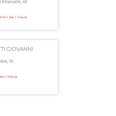
io Emanuele, 40
RECO
/
NA
/
ITALIA
TI GIOVANNI
mbre, 10
NA
/
ITALIA