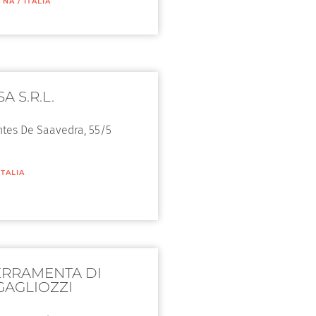
/
NA
/
ITALIA
A S.R.L.
ntes De Saavedra, 55/5
ITALIA
FERRAMENTA DI
GAGLIOZZI