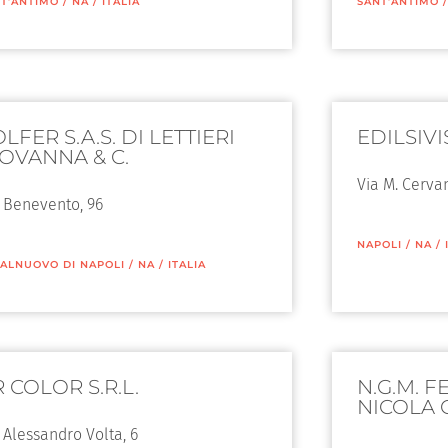
T’ANTIMO
/
NA
/
ITALIA
SANT’ANTIMO
LFER S.A.S. DI LETTIERI
EDILSIVIS
IOVANNA & C.
Via M. Cerva
 Benevento, 96
NAPOLI
/
NA
/
ALNUOVO DI NAPOLI
/
NA
/
ITALIA
 COLOR S.R.L.
N.G.M. 
NICOLA 
 Alessandro Volta, 6