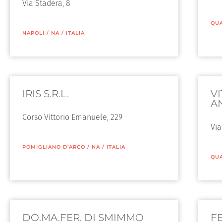
Via Stadera, 8
QU
NAPOLI
/
NA
/
ITALIA
IRIS S.R.L.
V
A
Corso Vittorio Emanuele, 229
Via
POMIGLIANO D’ARCO
/
NA
/
ITALIA
QU
DO.MA.FER. DI SMIMMO
FE