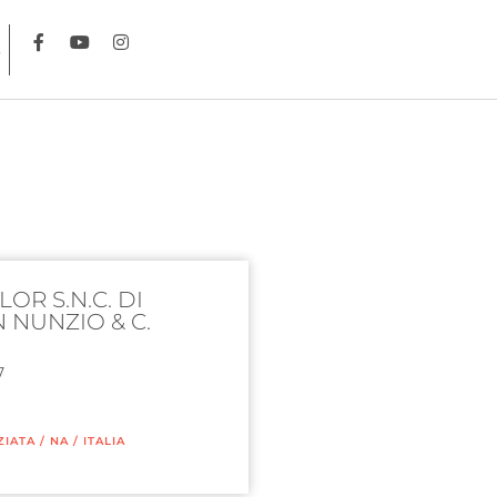
OR S.N.C. DI
 NUNZIO & C.
7
ZIATA
/
NA
/
ITALIA