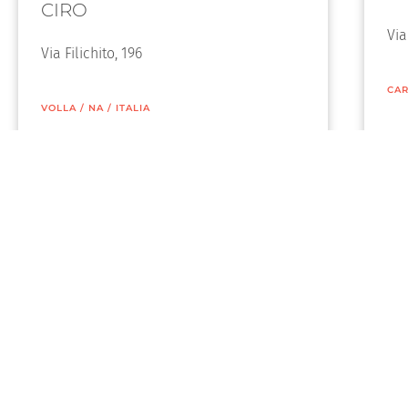
CIRO
Via
Via Filichito, 196
CAR
VOLLA
/
NA
/
ITALIA
Mission, vision et valeurs
Vintage 
Décoration et de la protection du bois par
Floor Pr
Rio Verde
Golden P
Pourquoi choisir les vernis pour bois rio
Finition
verde
Finition
Les principaux ennemis du bois
Lasures
Les manuels des vernis Rio Verde
Primaire