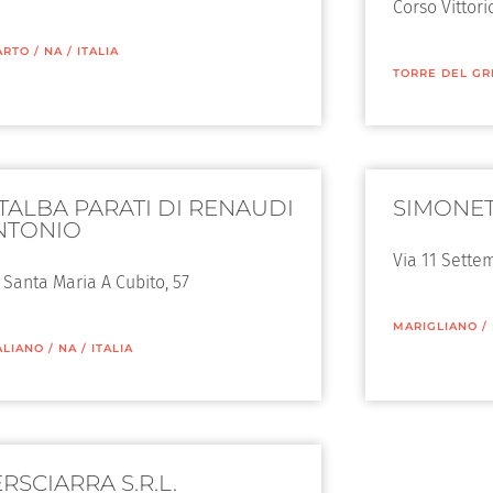
Corso Vittor
ARTO
/
NA
/
ITALIA
TORRE DEL G
ITALBA PARATI DI RENAUDI
SIMONET
NTONIO
Via 11 Sette
 Santa Maria A Cubito, 57
MARIGLIANO
/
ALIANO
/
NA
/
ITALIA
RSCIARRA S.R.L.