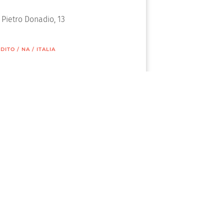
 Pietro Donadio, 13
DITO
/
NA
/
ITALIA
Prestige
Le minimum indispensable
estige
Formaldéhyde zéro
restige
Émissions: Vernis en classe A+
s pour l’intérieur
Vernis pour la sécurité des jouets
s pour l’extérieur
FAQ
 d’impregnations
s