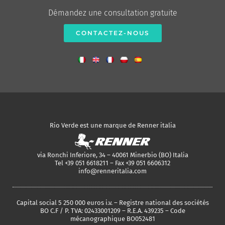
Démandez une consultation gratuite
CONTACTEZ-NOUS
Rio Verde est une marque de Renner italia
via Ronchi Inferiore, 34 – 40061 Minerbio (BO) Italia
Tel +39 051 6618211 – Fax +39 051 6606312
info@renneritalia.com
Capital social 5 250 000 euros i.v. – Registre national des sociétés
BO C.F / P. TVA: 02433001209 – R.E.A. 439235 – Code
mécanographique BO052481