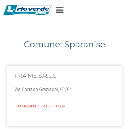
Comune: Sparanise
FRA.ME S.R.L.S.
Via Corrado Graziadei, 62/64
SPARANISE
/
CE
/
ITALIA