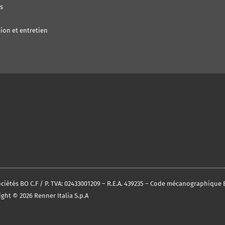
s
ion et entretien
 sociétés BO C.F / P. TVA: 02433001209 – R.E.A. 439235 – Code mécanographiqu
ght © 2026 Renner Italia S.p.A