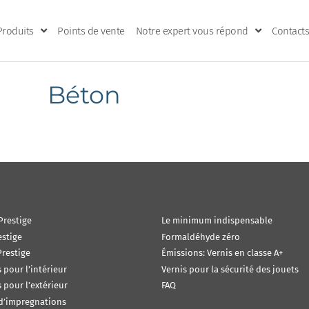
Produits
Points de vente
Notre expert vous répond
Contacts
Béton
Prestige
Le minimum indispensable
estige
Formaldéhyde zéro
restige
Émissions: Vernis en classe A+
s pour l’intérieur
Vernis pour la sécurité des jouets
s pour l’extérieur
FAQ
 d’impregnations