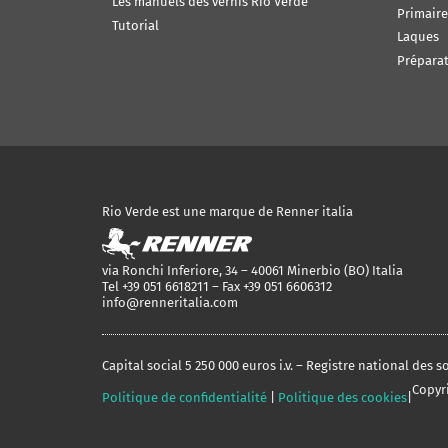
Les manuels des vernis Rio Verde
Primaire
Tutorial
Laques
Préparat
Rio Verde est une marque de Renner italia
via Ronchi Inferiore, 34 – 40061 Minerbio (BO) Italia
Tel +39 051 6618211 – Fax +39 051 6606312
info@renneritalia.com
Capital social 5 250 000 euros i.v. – Registre national des
Copyri
Politique de confidentialité
|
Politique des cookies
|