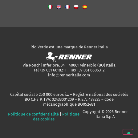
Rio Verde est une marque de Renner italia
via Ronchi Inferiore, 34 – 40061 Minerbio (BO) Italia
Tel +39 051 6618211 – Fax +39 051 6606312
info@renneritalia.com
Capital social 5 250 000 euros i.v. – Registre national des sociétés
BO C.F / P. TVA: 02433001209 – R.E.A. 439235 – Code
mécanographique BO052481
Copyright © 2026 Renner
Politique de confidentialité
|
Politique
Italia S.p.A
des cookies