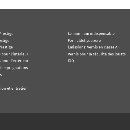
Prestige
Le minimum indispensable
estige
Formaldéhyde zéro
restige
Émissions: Vernis en classe A+
s pour l’intérieur
Vernis pour la sécurité des jouets
s pour l’extérieur
FAQ
 d’impregnations
s
ion et entretien