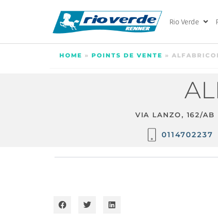
Rio Verde
HOME
»
POINTS DE VENTE
»
ALFABRICO
AL
VIA LANZO, 162/AB
0114702237