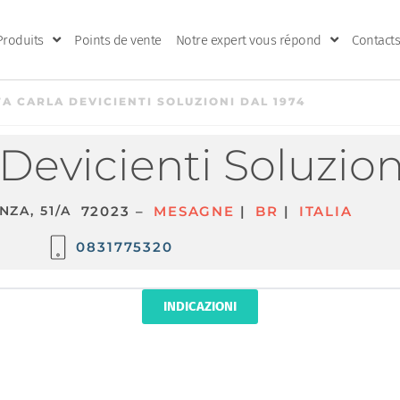
Produits
Points de vente
Notre expert vous répond
Contacts
 CARLA DEVICIENTI SOLUZIONI DAL 1974
Devicienti Soluzion
NZA, 51/A
72023 –
MESAGNE
|
BR
|
ITALIA
0831775320
INDICAZIONI