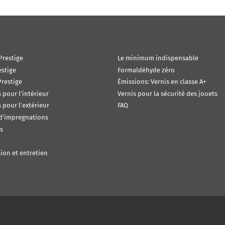
Prestige
Le minimum indispensable
estige
Formaldéhyde zéro
restige
Émissions: Vernis en classe A+
s pour l’intérieur
Vernis pour la sécurité des jouets
s pour l’extérieur
FAQ
 d’impregnations
s
ion et entretien