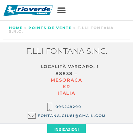
HOME
»
POINTS DE VENTE
»
F.LLI FONTANA
S.N.C.
F.LLI FONTANA S.N.C.
LOCALITÀ VARDARO, 1
88838 –
MESORACA
KR
ITALIA
096248290
FONTANA.GIU81@GMAIL.COM
INDICAZIONI