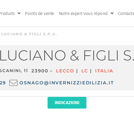
Produits
Points de vente
Notre expert vous répond
Contacts
 LUCIANO & FIGLI S.P.A.
LUCIANO & FIGLI S.
CANINI, 11
23900 –
LECCO
|
LC
|
ITALIA
29
OSNAGO@INVERNIZZIEDILIZIA.IT
INDICAZIONI