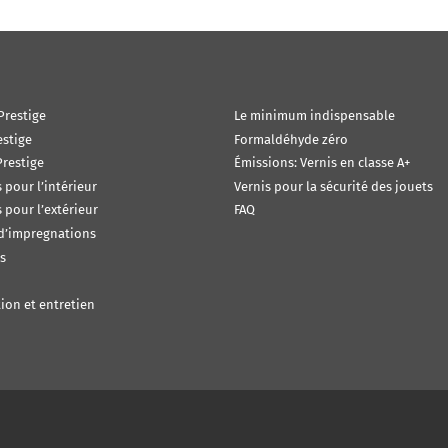
Prestige
Le minimum indispensable
estige
Formaldéhyde zéro
restige
Émissions: Vernis en classe A+
s pour l’intérieur
Vernis pour la sécurité des jouets
s pour l’extérieur
FAQ
 d’impregnations
s
ion et entretien