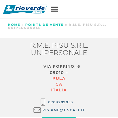
HOME
»
POINTS DE VENTE
»
R.M.E. PISU S.R.L.
UNIPERSONALE
R.M.E. PISU S.R.L.
UNIPERSONALE
VIA PORRINO, 6
09010 –
PULA
CA
ITALIA
0709209053
PIS.RME@TISCALI.IT