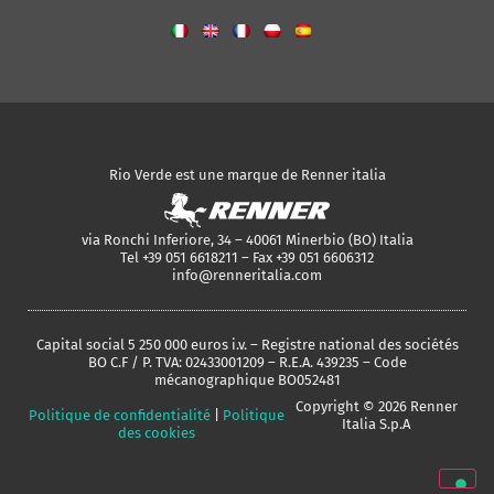
Rio Verde est une marque de Renner italia
via Ronchi Inferiore, 34 – 40061 Minerbio (BO) Italia
Tel +39 051 6618211 – Fax +39 051 6606312
info@renneritalia.com
Capital social 5 250 000 euros i.v. – Registre national des sociétés
BO C.F / P. TVA: 02433001209 – R.E.A. 439235 – Code
mécanographique BO052481
Copyright © 2026 Renner
Politique de confidentialité
|
Politique
Italia S.p.A
des cookies