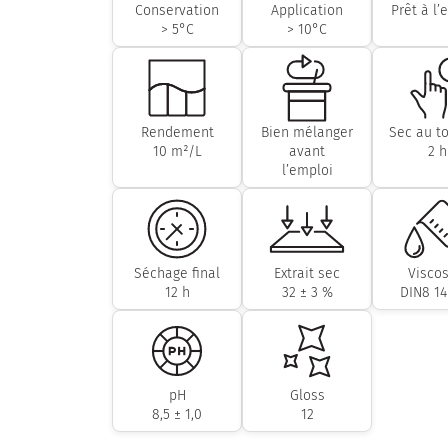
Conservation
Application
Prêt à l’
> 5°C
> 10°C
Rendement
Bien mélanger
Sec au t
10 m²/L
avant
2 h
l’emploi
Séchage final
Extrait sec
Viscos
12 h
32 ± 3 %
DIN8 14
pH
Gloss
8,5 ± 1,0
12