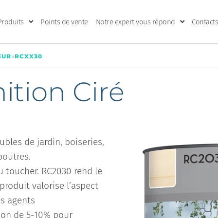
Produits
Points de vente
Notre expert vous répond
Contacts
EUR
»
RCXX30
ition Ciré
bles de jardin, boiseries,
poutres.
u toucher. RC2030 rend le
produit valorise l’aspect
es agents
ion de 5-10% pour