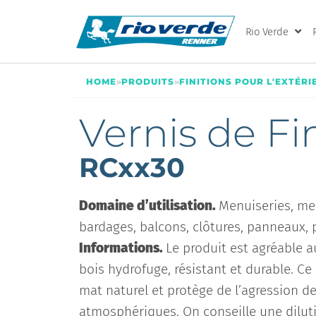
Rio Verde
HOME
»
PRODUITS
»
FINITIONS POUR L'EXTÉRI
Vernis de Fin
RCxx30
Domaine d’utilisation.
Menuiseries, meu
bardages, balcons, clôtures, panneaux, 
Informations.
Le produit est agréable a
bois hydrofuge, résistant et durable. Ce 
mat naturel et protège de l’agression d
atmosphériques. On conseille une dilut