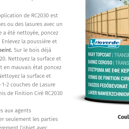
pplication de RC2030 est
ntes ou des lasures avec un
ce a été nettoyée, poncez
 Enlevez la poussière et
peint.
Sur le bois déjà
20. Nettoyez la surface et
nt en mauvais état poncez
Nettoyez la surface et
e 1-2 couches de Lasure
is de Finition Ciré RC2030
és aux agents
Coul
ter seulement les parties
rement l’objet avec