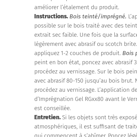
améliorer l’étalement du produit.
Instructions.
Bois teinté/imprégné.
L’a
possible sur le bois traité avec des tei
extrait sec faible. Une fois que la surfa
légèrement avec abrasif ou scotch brite.
appliquez 1-2 couches de produit.
Bois 
peint en bon état, poncez avec abrasif 3
procédez au vernissage. Sur le bois pei
avec abrasif 80-150 jusqu’au bois brut. 
procédez au vernissage. L’application d
d’Imprégnation Gel RGxx80 avant le Vern
est conseillée.
Entretien.
Si les objets sont très expos
atmosphériques, il est suffisant de trai
qui commencent à s’abîmer. Poncez légè