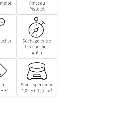
emploi
Pinceau
Pistolet
oucher
Séchage entre
les couches
4-6 h
ité
Poids spécifique
 ± 3”
1,05 ± 0,1 g/cm³