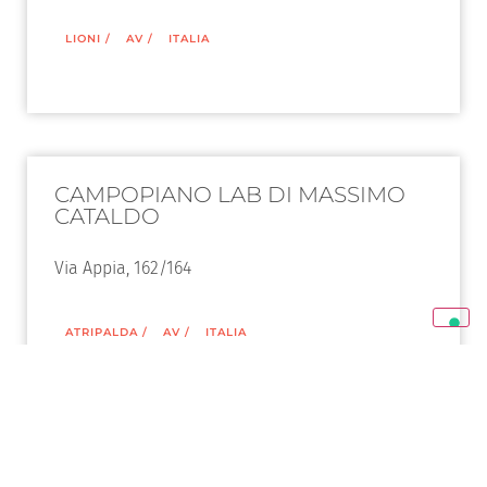
LIONI
/
AV
/
ITALIA
CAMPOPIANO LAB DI MASSIMO
CATALDO
Via Appia, 162/164
ATRIPALDA
/
AV
/
ITALIA
CI.CHI.MA.CO. DI CILIO PALMINA E