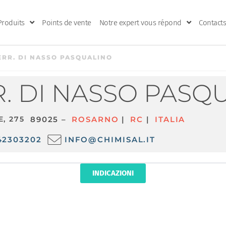
Produits
Points de vente
Notre expert vous répond
Contacts
ERR. DI NASSO PASQUALINO
. DI NASSO PASQ
E, 275
89025 –
ROSARNO
|
RC
|
ITALIA
42303202
INFO@CHIMISAL.IT
INDICAZIONI