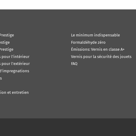
Prestige
Le minimum indispensable
estige
Formaldéhyde zéro
restige
Émissions: Vernis en classe A+
s pour l’intérieur
Vernis pour la sécurité des jouets
s pour l’extérieur
FAQ
 d’impregnations
s
ion et entretien