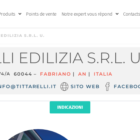
Produits
Points de vente
Notre expert vous répond
Contacts
EDILIZIA S.R.L. U.
I EDILIZIA S.R.L. U
74/A
60044 –
FABRIANO
|
AN
|
ITALIA
NFO@TITTARELLI.IT
SITO WEB
FACEBO
INDICAZIONI