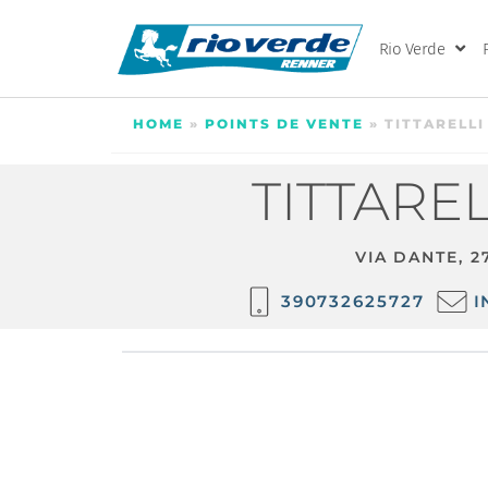
Rio Verde
HOME
»
POINTS DE VENTE
»
TITTARELLI 
TITTARELL
VIA DANTE, 2
390732625727
I