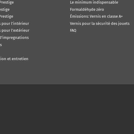
Prestige
Le minimum indispensable
estige
Formaldéhyde zéro
restige
Émissions: Vernis en classe A+
s pour l’intérieur
Vernis pour la sécurité des jouets
s pour l’extérieur
FAQ
 d’impregnations
s
ion et entretien