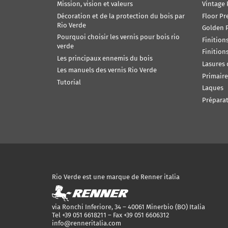
Mission, vision et valeurs
Vintage 
Décoration et de la protection du bois par
Floor Pr
Rio Verde
Golden P
Pourquoi choisir les vernis pour bois rio
Finition
verde
Finition
Les principaux ennemis du bois
Lasures
Les manuels des vernis Rio Verde
Primaire
Tutorial
Laques
Préparat
Rio Verde est une marque de Renner italia
via Ronchi Inferiore, 34 – 40061 Minerbio (BO) Italia
Tel +39 051 6618211 – Fax +39 051 6606312
info@renneritalia.com