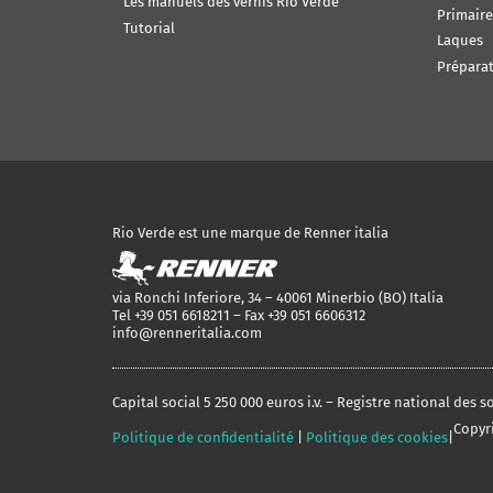
Les manuels des vernis Rio Verde
Primaire
Tutorial
Laques
Préparat
Rio Verde est une marque de Renner italia
via Ronchi Inferiore, 34 – 40061 Minerbio (BO) Italia
Tel +39 051 6618211 – Fax +39 051 6606312
info@renneritalia.com
Capital social 5 250 000 euros i.v. – Registre national des
Copyri
Politique de confidentialité
|
Politique des cookies
|