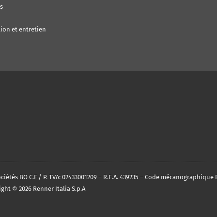
s
ion et entretien
 sociétés BO C.F / P. TVA: 02433001209 – R.E.A. 439235 – Code mécanographiqu
ght © 2026 Renner Italia S.p.A