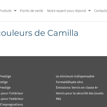
Produits
Points de vente
Notre expert vous répond
Contacts
couleurs de Camilla
Prestige
Le minimum indispensable
estige
Formaldéhyde zéro
restige
Émissions: Vernis en classe A+
s pour l’intérieur
Vernis pour la sécurité des jouets
s pour l’extérieur
FAQ
 d’impregnations