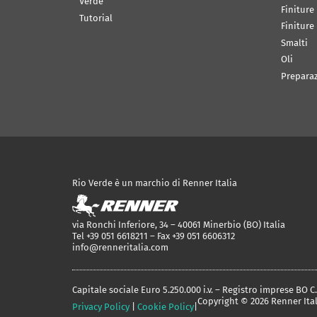
Verde
Finiture
Tutorial
Finiture
Smalti
Oli
Prepara
Rio Verde è un marchio di Renner Italia
via Ronchi Inferiore, 34 – 40061 Minerbio (BO) Italia
Tel +39 051 6618211 – Fax +39 051 6606312
info@renneritalia.com
Capitale sociale Euro 5.250.000 i.v. – Registro imprese BO 
Copyright © 2026 Renner Ital
Privacy Policy
|
Cookie Policy
|