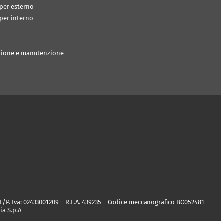
 per esterno
 per interno
zione e manutenzione
C.F/P. Iva: 02433001209 – R.E.A. 439235 – Codice meccanografico BO052481
ia S.p.A