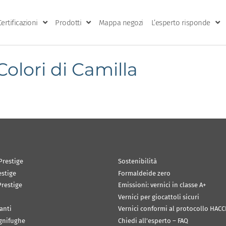
Certificazioni
Prodotti
Mappa negozi
L’esperto risponde
 Colori di Camilla
Prestige
Sostenibilità
estige
Formaldeide zero
restige
Emissioni: vernici in classe A+
Vernici per giocattoli sicuri
anti
Vernici conformi al protocollo HACC
ignifughe
Chiedi all’esperto – FAQ