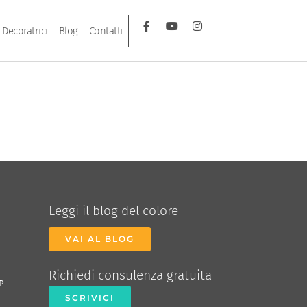
Decoratrici
Blog
Contatti
Leggi il blog del colore
VAI AL BLOG
Richiedi consulenza gratuita
P
SCRIVICI