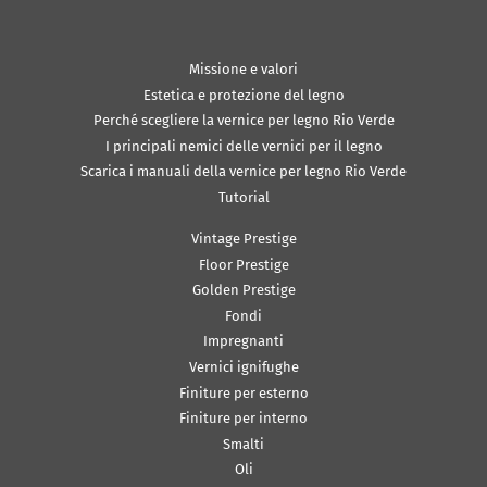
Missione e valori
Estetica e protezione del legno
Perché scegliere la vernice per legno Rio Verde
I principali nemici delle vernici per il legno
Scarica i manuali della vernice per legno Rio Verde
Tutorial
Vintage Prestige
Floor Prestige
Golden Prestige
Fondi
Impregnanti
Vernici ignifughe
Finiture per esterno
Finiture per interno
Smalti
Oli