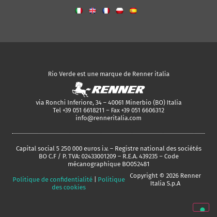
Rio Verde est une marque de Renner italia
via Ronchi Inferiore, 34 – 40061 Minerbio (BO) Italia
Tel +39 051 6618211 – Fax +39 051 6606312
info@renneritalia.com
Capital social 5 250 000 euros i.v. – Registre national des sociétés
BO C.F / P. TVA: 02433001209 – R.E.A. 439235 – Code
mécanographique BO052481
Copyright © 2026 Renner
Politique de confidentialité
|
Politique
Italia S.p.A
des cookies