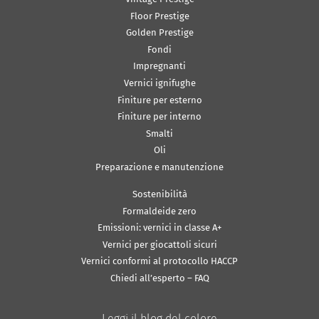
Floor Prestige
Golden Prestige
Fondi
Impregnanti
Vernici ignifughe
Finiture per esterno
Finiture per interno
Smalti
Oli
Preparazione e manutenzione
Sostenibilità
Formaldeide zero
Emissioni: vernici in classe A+
Vernici per giocattoli sicuri
Vernici conformi al protocollo HACCP
Chiedi all’esperto – FAQ
Leggi il blog del colore