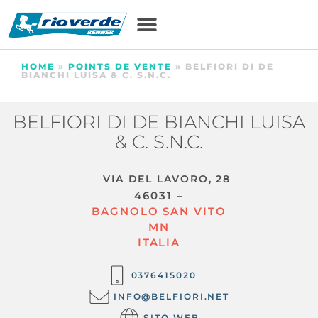
HOME
»
POINTS DE VENTE
»
BELFIORI DI DE
BIANCHI LUISA & C. S.N.C.
BELFIORI DI DE BIANCHI LUISA
& C. S.N.C.
VIA DEL LAVORO, 28
46031 –
BAGNOLO SAN VITO
MN
ITALIA
0376415020
INFO@BELFIORI.NET
SITO WEB