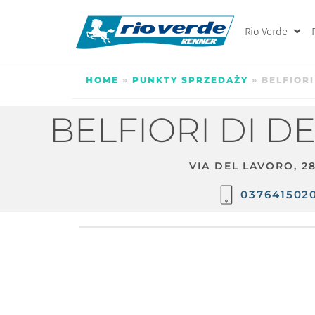
Rio Verde
HOME
»
PUNKTY SPRZEDAŻY
»
BELFIORI
BELFIORI DI DE 
VIA DEL LAVORO, 2
037641502