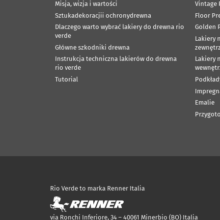
Misja, wizja i wartości
Vintage 
Sztukadekoracjii ochronydrewna
Floor Pr
Dlaczego warto wybrać lakiery do drewna rio
Golden P
verde
Lakiery 
Główne szkodniki drewna
zewnętr
Instrukcja techniczna lakierów do drewna
Lakiery 
rio verde
wewnętr
Tutorial
Podkład
Impregn
Emalie
Przygoto
Rio Verde to marka Renner Italia
via Ronchi Inferiore, 34 – 40061 Minerbio (BO) Italia