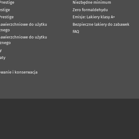
Prestige
Niezbędne minimum
estige
Zero formaldehydu
restige
Emisje: Lakiery klasy A+
nawierzchniowe do użytku
Bezpieczne lakiery do zabawek
znego
FAQ
nawierzchniowe do użytku
znego
y
aty
wanie i konserwacja