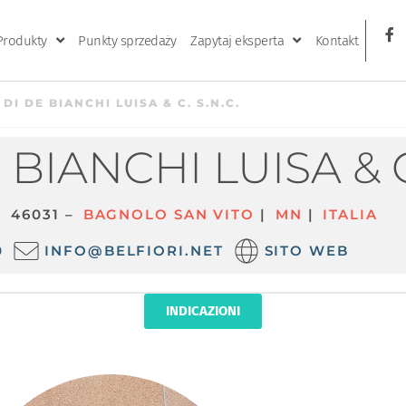
Produkty
Punkty sprzedaży
Zapytaj eksperta
Kontakt
 DI DE BIANCHI LUISA & C. S.N.C.
BIANCHI LUISA & C.
8
46031 –
BAGNOLO SAN VITO
|
MN
|
ITALIA
0
INFO@BELFIORI.NET
SITO WEB
INDICAZIONI