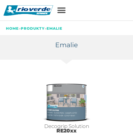
HOME
»
PRODUKTY
»
EMALIE
Emalie
Decogrip Solution
RE20xx