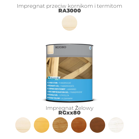
Impregnat przeciw kornikom i termitom
RA3000
Impregnat Żelowy
RGxx80