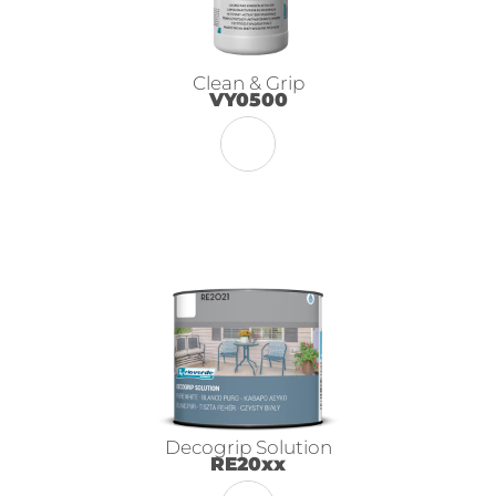
Clean & Grip
VY0500
Decogrip Solution
RE20xx