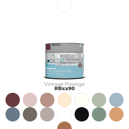
Vintage Prestige
RBxx90