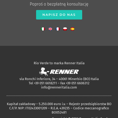
Poproś o bezpłatną konsultację
NAPISZ DO NAS
Rio Verde to marka Renner Italia
via Ronchi Inferiore, 34 – 40061 Minerbio (BO) Italia
Tel +39 051 6618211 – Fax +39 051 6606312
info@renneritalia.com
Kapitał zakładowy – 5.250.000 euro i.v. – Rejestr przedsiębiorstw BO
C.F/P. NIP: IT02433001209 – R.E.A. 439235 – Codice meccanografico
BO052481