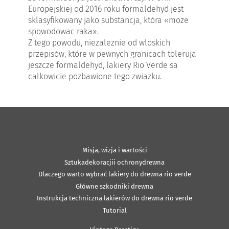
Europejskiej od 2016 roku formaldehyd jest
sklasyfikowany jako substancja, która «moze
spowodowac raka».
Z tego powodu, niezaleznie od wloskich
przepisów, które w pewnych granicach toleruja
jeszcze formaldehyd, lakiery Rio Verde sa
calkowicie pozbawione tego zwiazku.
Misja, wizja i wartości
Sztukadekoracjii ochronydrewna
Dlaczego warto wybrać lakiery do drewna rio verde
Główne szkodniki drewna
Instrukcja techniczna lakierów do drewna rio verde
Tutorial