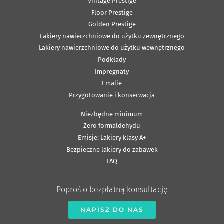
Vintage Prestige
Floor Prestige
Golden Prestige
Lakiery nawierzchniowe do użytku zewnętrznego
Lakiery nawierzchniowe do użytku wewnętrznego
Podkłady
Impregnaty
Emalie
Przygotowanie i konserwacja
Niezbędne minimum
Zero formaldehydu
Emisje: Lakiery klasy A+
Bezpieczne lakiery do zabawek
FAQ
Poproś o bezpłatną konsultację
NAPISZ DO NAS