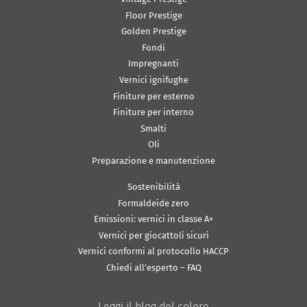
Floor Prestige
Golden Prestige
Fondi
Impregnanti
Vernici ignifughe
Finiture per esterno
Finiture per interno
Smalti
Oli
Preparazione e manutenzione
Sostenibilità
Formaldeide zero
Emissioni: vernici in classe A+
Vernici per giocattoli sicuri
Vernici conformi al protocollo HACCP
Chiedi all’esperto – FAQ
Leggi il blog del colore