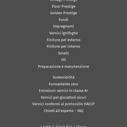
Floor Prestige
Golden Prestige
Fondi
Impregnanti
Vernici ignifughe
Finiture per esterno
Finiture per interno
Smalti
Oli
Preparazione e manutenzione
Sostenibilità
Formaldeide zero
Emissioni: vernici in classe A+
Vernici per giocattoli sicuri
Vernici conformi al protocollo HACCP
Chiedi all’esperto – FAQ
Leggi il blog del colore