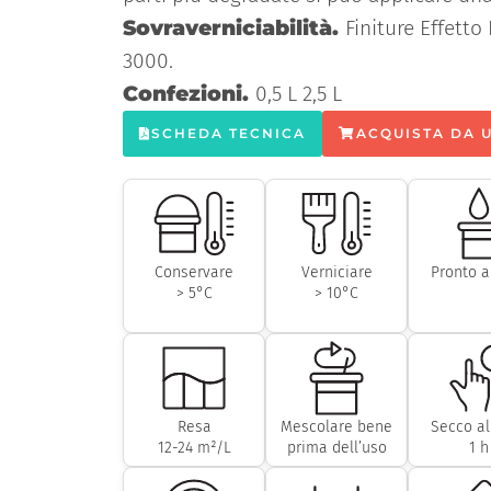
Sovraverniciabilità.
Finiture Effett
3000.
Confezioni.
0,5 L 2,5 L
SCHEDA TECNICA
ACQUISTA DA 
Conservare
Verniciare
Pronto a
> 5°C
> 10°C
Resa
Mescolare bene
Secco al
12-24 m²/L
prima dell’uso
1 h