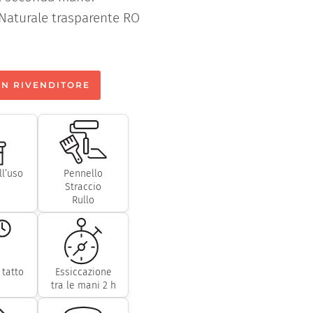
o Naturale trasparente RO
UN RIVENDITORE
ll’uso
Pennello
Straccio
Rullo
 tatto
Essiccazione
tra le mani 2 h