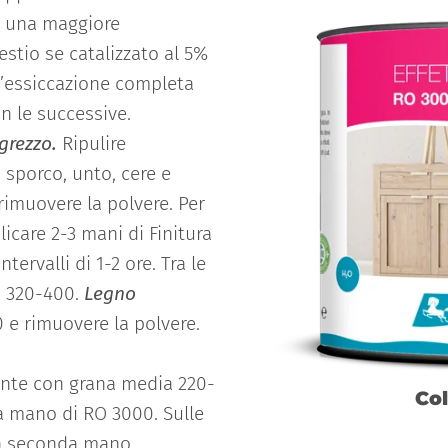
re una maggiore
estio se catalizzato al 5%
l’essiccazione completa
n le successive.
grezzo.
Ripulire
 sporco, unto, cere e
rimuovere la polvere. Per
icare 2-3 mani di Finitura
ervalli di 1-2 ore. Tra le
a 320-400.
Legno
 e rimuovere la polvere.
ente con grana media 220-
Col
na mano di RO 3000. Sulle
na seconda mano.