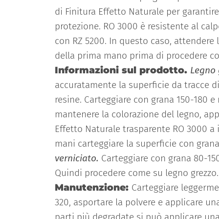
di Finitura Effetto Naturale per garanti
protezione. RO 3000 è resistente al calp
con RZ 5200. In questo caso, attendere 
della prima mano prima di procedere co
Informazioni sul prodotto.
Legno 
accuratamente la superficie da tracce di
resine. Carteggiare con grana 150-180 e 
mantenere la colorazione del legno, appl
Effetto Naturale trasparente RO 3000 a int
mani carteggiare la superficie con gran
verniciato.
Carteggiare con grana 80-150
Quindi procedere come su legno grezzo.
Manutenzione:
Carteggiare leggerm
320, asportare la polvere e applicare u
parti più degradate si può applicare u