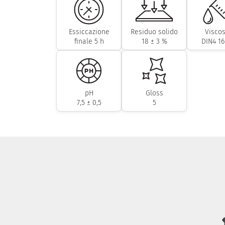
Essiccazione
Residuo solido
Viscos
finale 5 h
18 ± 3 %
DIN4 16
pH
Gloss
7,5 ± 0,5
5