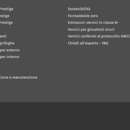
Prestige
Sostenibilità
estige
Formaldeide zero
restige
Emissioni: vernici in classe A+
Vernici per giocattoli sicuri
anti
Vernici conformi al protocollo HACC
ignifughe
Chiedi all’esperto – FAQ
 per esterno
 per interno
zione e manutenzione