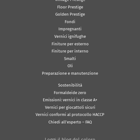
Floor Prestige
Golden Prestige
Fondi
Impregnanti
Vernici ignifughe
Finiture per esterno
Finiture per interno
Smalti
Oli
Preparazione e manutenzione
Sostenibilità
Formaldeide zero
Emissioni: vernici in classe A+
Vernici per giocattoli sicuri
Vernici conformi al protocollo HACCP
Chiedi all’esperto – FAQ
Leggi il blog del colore