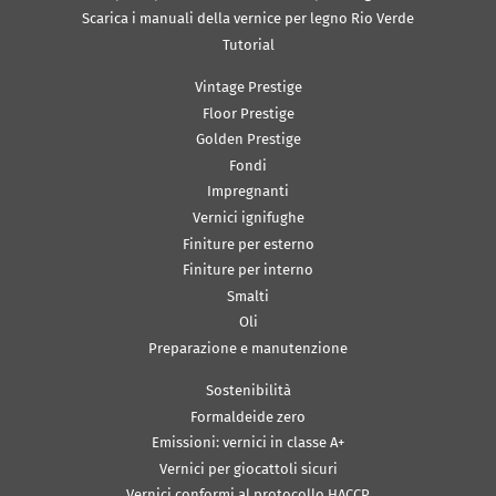
Scarica i manuali della vernice per legno Rio Verde
Tutorial
Vintage Prestige
Floor Prestige
Golden Prestige
Fondi
Impregnanti
Vernici ignifughe
Finiture per esterno
Finiture per interno
Smalti
Oli
Preparazione e manutenzione
Sostenibilità
Formaldeide zero
Emissioni: vernici in classe A+
Vernici per giocattoli sicuri
Vernici conformi al protocollo HACCP