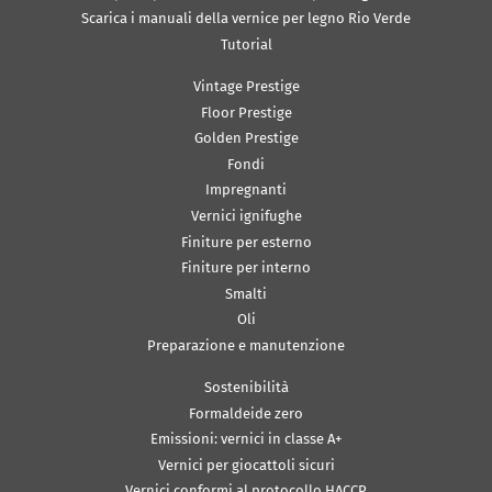
Scarica i manuali della vernice per legno Rio Verde
Tutorial
Vintage Prestige
Floor Prestige
Golden Prestige
Fondi
Impregnanti
Vernici ignifughe
Finiture per esterno
Finiture per interno
Smalti
Oli
Preparazione e manutenzione
Sostenibilità
Formaldeide zero
Emissioni: vernici in classe A+
Vernici per giocattoli sicuri
Vernici conformi al protocollo HACCP