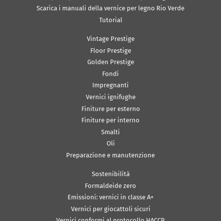
Scarica i manuali della vernice per legno Rio Verde
Tutorial
Vintage Prestige
Floor Prestige
Golden Prestige
Fondi
Impregnanti
Vernici ignifughe
Finiture per esterno
Finiture per interno
Smalti
Oli
Preparazione e manutenzione
Sostenibilità
Formaldeide zero
Emissioni: vernici in classe A+
Vernici per giocattoli sicuri
Vernici conformi al protocollo HACCP