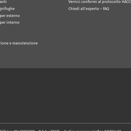
anti
Vernici conformi al protocollo HACC
ignifughe
Chiedi all’esperto – FAQ
 per esterno
 per interno
zione e manutenzione