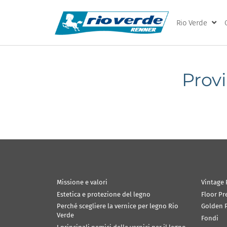
Rio Verde
Provi
Missione e valori
Vintage 
Estetica e protezione del legno
Floor Pr
Perché scegliere la vernice per legno Rio
Golden P
Verde
Fondi