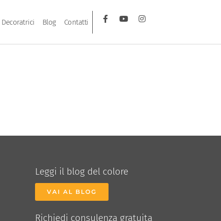
Decoratrici
Blog
Contatti
Leggi il blog del colore
VAI AL BLOG
Richiedi consulenza gratuita