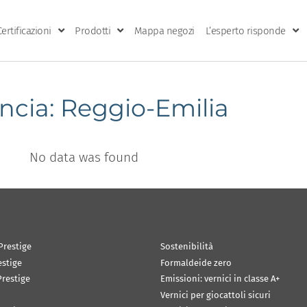
Certificazioni
Prodotti
Mappa negozi
L’esperto risponde
ncia: Reggio-Emilia
No data was found
Prestige
Sostenibilità
estige
Formaldeide zero
restige
Emissioni: vernici in classe A+
Vernici per giocattoli sicuri