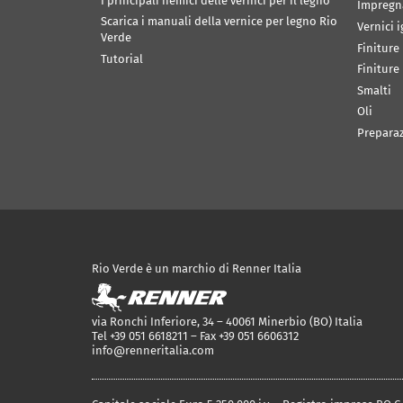
I principali nemici delle vernici per il legno
Impregn
Scarica i manuali della vernice per legno Rio
Vernici 
Verde
Finiture
Tutorial
Finiture
Smalti
Oli
Prepara
Rio Verde è un marchio di Renner Italia
via Ronchi Inferiore, 34 – 40061 Minerbio (BO) Italia
Tel +39 051 6618211 – Fax +39 051 6606312
info@renneritalia.com