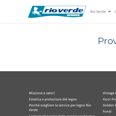
Rio Verde
Prov
Missione e valori
Vintage 
Estetica e protezione del legno
Floor Pr
Perché scegliere la vernice per legno Rio
Golden P
Verde
Fondi