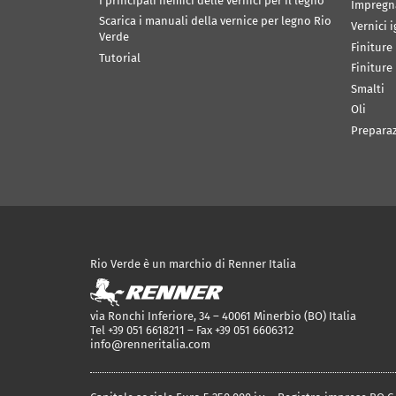
I principali nemici delle vernici per il legno
Impregn
Scarica i manuali della vernice per legno Rio
Vernici 
Verde
Finiture
Tutorial
Finiture
Smalti
Oli
Prepara
Rio Verde è un marchio di Renner Italia
via Ronchi Inferiore, 34 – 40061 Minerbio (BO) Italia
Tel +39 051 6618211 – Fax +39 051 6606312
info@renneritalia.com