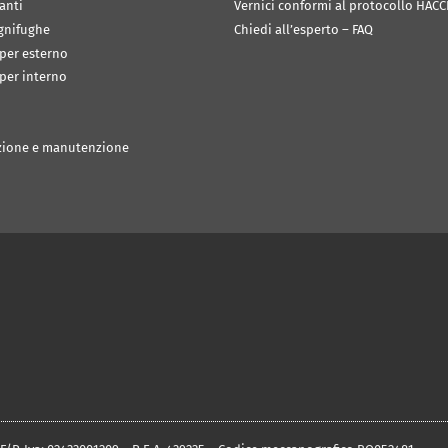
anti
Vernici conformi al protocollo HACC
ignifughe
Chiedi all’esperto – FAQ
 per esterno
 per interno
zione e manutenzione