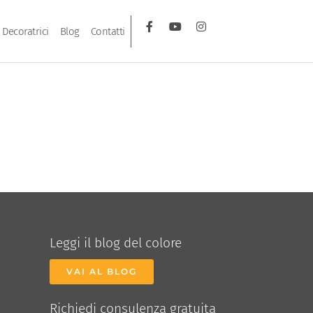
Decoratrici
Blog
Contatti
Leggi il blog del colore
VAI AL BLOG
Richiedi consulenza gratuita