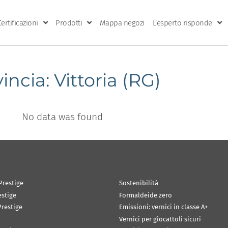
Certificazioni
Prodotti
Mappa negozi
L’esperto risponde
incia: Vittoria (RG)
No data was found
Prestige
Sostenibilità
estige
Formaldeide zero
restige
Emissioni: vernici in classe A+
Vernici per giocattoli sicuri