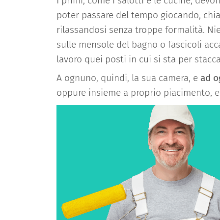
I primi, come i salotti e le cucine, devo
poter passare del tempo giocando, chia
rilassandosi senza troppe formalità. N
sulle mensole del bagno o fascicoli acca
lavoro quei posti in cui si sta per stacc
A ognuno, quindi, la sua camera, e
ad o
oppure insieme a proprio piacimento, e