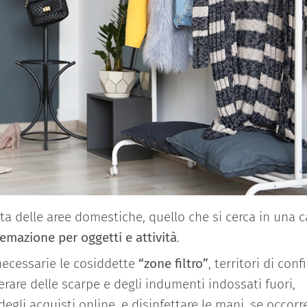
ita delle aree domestiche, quello che si cerca in una 
temazione per oggetti e attività
.
 necessarie le cosiddette
“zone filtro”
, territori di conf
liberare delle scarpe e degli indumenti indossati fuori,
li acquisti online, e disinfettare le mani, se occorre