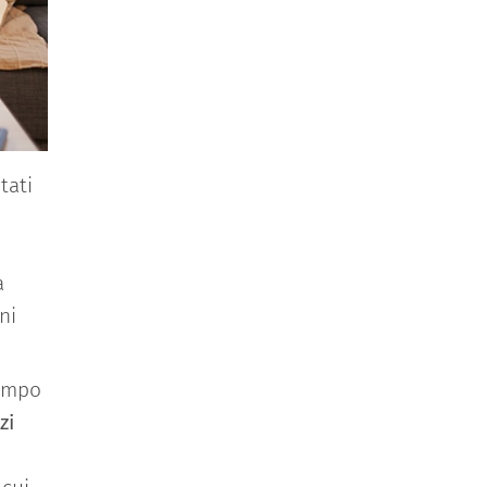
tati
a
ni
tempo
zi