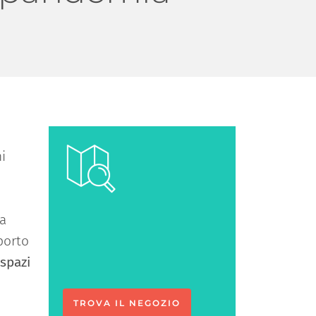
i
ta
Ci vediamo
porto
in negozio
spazi
TROVA IL NEGOZIO