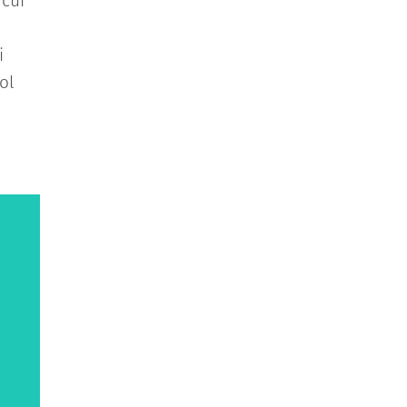
 cui
i
ol