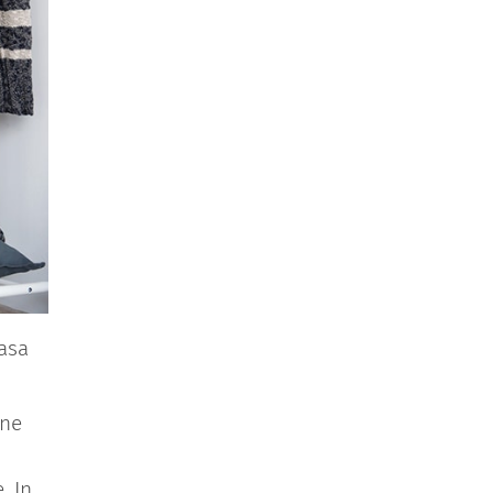
casa
ine
. In