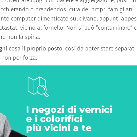
no diventare luoghi di piacere e aggregazione, posti in
cchierando o prendendosi cura dei propri famigliari,
iente computer dimenticato sul divano, appunti appes
tastati vicino al fornello. Non si può “contaminare” c
are non la spina.
gni cosa il proprio posto
, così da poter stare separati
 non per forza.
I negozi di vernici
e i colorifici
più vicini a te