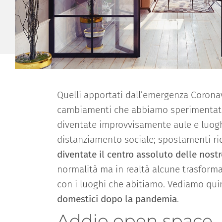
Quelli apportati dall’emergenza Coronavi
cambiamenti che abbiamo sperimentato ne
diventate improvvisamente aule e luoghi 
distanziamento sociale; spostamenti rid
diventate il centro assoluto delle nost
normalità ma in realtà alcune trasformaz
con i luoghi che abitiamo. Vediamo q
domestici dopo la pandemia
.
Addio open space