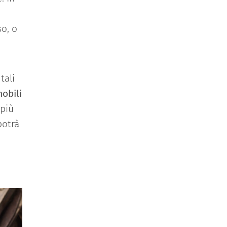
so, o
tali
obili
 più
potrà