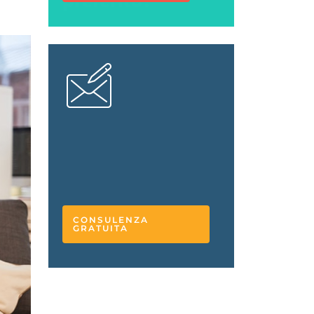
L'esperto
risponde
CONSULENZA
GRATUITA