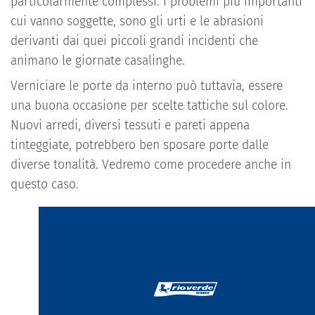
particolarmente complessi. I problemi più importanti
cui vanno soggette, sono gli urti e le abrasioni
derivanti dai quei piccoli grandi incidenti che
animano le giornate casalinghe.
Verniciare le porte da interno può tuttavia, essere
una buona occasione per scelte tattiche sul colore.
Nuovi arredi, diversi tessuti e pareti appena
tinteggiate, potrebbero ben sposare porte dalle
diverse tonalità. Vedremo come procedere anche in
questo caso.