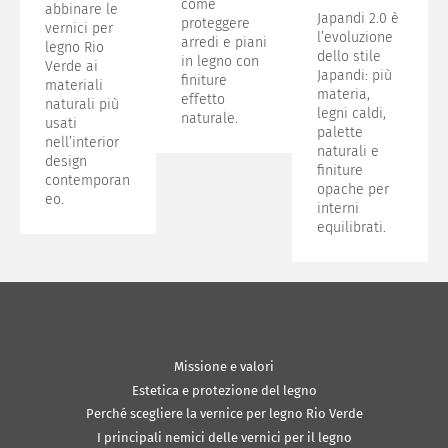
come
abbinare le
Japandi 2.0 è
proteggere
vernici per
l’evoluzione
arredi e piani
legno Rio
dello stile
in legno con
Verde ai
Japandi: più
finiture
materiali
materia,
effetto
naturali più
legni caldi,
naturale.
usati
palette
nell’interior
naturali e
design
finiture
contemporan
opache per
eo.
interni
equilibrati.
Missione e valori
Estetica e protezione del legno
Perché scegliere la vernice per legno Rio Verde
I principali nemici delle vernici per il legno