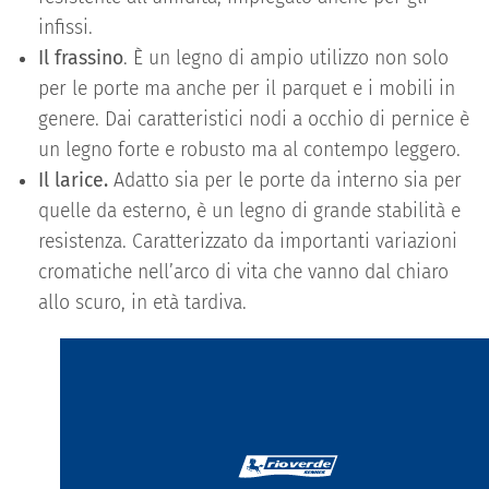
infissi.
Il frassino
. È un legno di ampio utilizzo non solo
per le porte ma anche per il parquet e i mobili in
genere. Dai caratteristici nodi a occhio di pernice è
un legno forte e robusto ma al contempo leggero.
Il larice.
Adatto sia per le porte da interno sia per
quelle da esterno, è un legno di grande stabilità e
resistenza. Caratterizzato da importanti variazioni
cromatiche nell’arco di vita che vanno dal chiaro
allo scuro, in età tardiva.