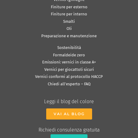
Finiture per esterno
Finiture per interno
Smalti
Oli
Preparazione e manutenzione
Sostenibilità
Formaldeide zero
Emissioni: vernici in classe A+
Vernici per giocattoli sicuri
Vernici conformi al protocollo HACCP
Chiedi all’esperto – FAQ
Leggi il blog del colore
VAI AL BLOG
Richiedi consulenza gratuita