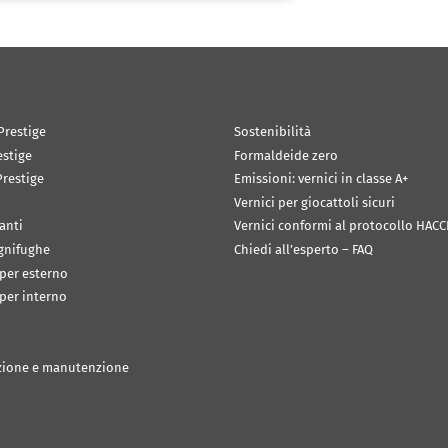
Prestige
Sostenibilità
estige
Formaldeide zero
restige
Emissioni: vernici in classe A+
Vernici per giocattoli sicuri
anti
Vernici conformi al protocollo HACC
ignifughe
Chiedi all’esperto – FAQ
 per esterno
 per interno
zione e manutenzione