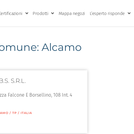
Certificazioni
Prodotti
Mappa negozi
L’esperto risponde
omune: Alcamo
B.S. S.R.L.
zza Falcone E Borsellino, 108 Int. 4
CAMO
/
TP
/
ITALIA