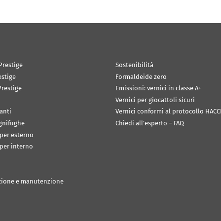
Prestige
Sostenibilità
estige
Formaldeide zero
restige
Emissioni: vernici in classe A+
Vernici per giocattoli sicuri
anti
Vernici conformi al protocollo HACC
ignifughe
Chiedi all’esperto – FAQ
 per esterno
 per interno
zione e manutenzione