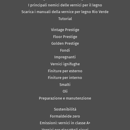
I principali nemici delle vernici per il legno
Scarica i manuali della vernice per legno Rio Verde
Tutorial
Vintage Prestige
Floor Prestige
Golden Prestige
Fondi
Impregnanti
Vernici ignifughe
Finiture per esterno
Finiture per interno
Smalti
Oli
Preparazione e manutenzione
Sostenibilità
Formaldeide zero
Emissioni: vernici in classe A+
Vernici per giocattoli sicuri