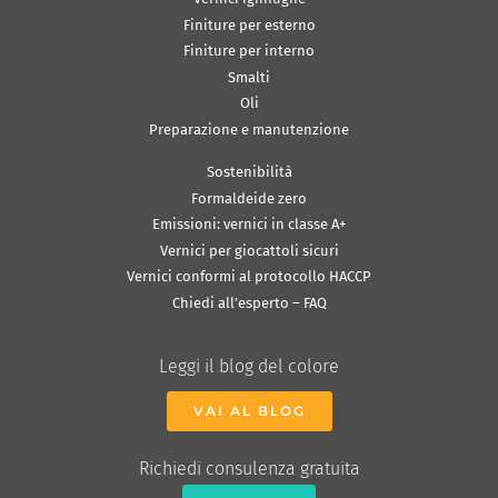
Finiture per esterno
Finiture per interno
Smalti
Oli
Preparazione e manutenzione
Sostenibilità
Formaldeide zero
Emissioni: vernici in classe A+
Vernici per giocattoli sicuri
Vernici conformi al protocollo HACCP
Chiedi all’esperto – FAQ
Leggi il blog del colore
VAI AL BLOG
Richiedi consulenza gratuita