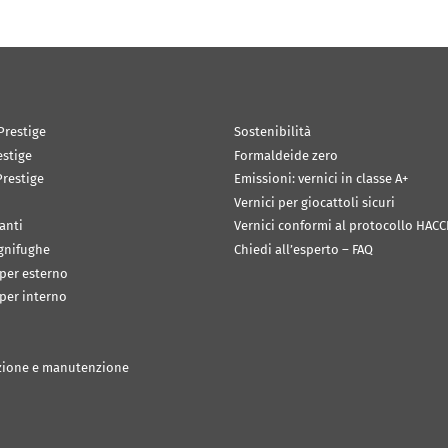
Prestige
Sostenibilità
estige
Formaldeide zero
restige
Emissioni: vernici in classe A+
Vernici per giocattoli sicuri
anti
Vernici conformi al protocollo HACC
ignifughe
Chiedi all’esperto – FAQ
 per esterno
 per interno
zione e manutenzione