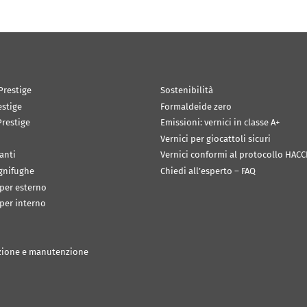
Prestige
Sostenibilità
estige
Formaldeide zero
restige
Emissioni: vernici in classe A+
Vernici per giocattoli sicuri
anti
Vernici conformi al protocollo HACC
ignifughe
Chiedi all’esperto – FAQ
 per esterno
 per interno
zione e manutenzione