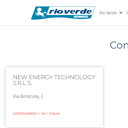
Rio Verde
Com
NEW ENERGY TECHNOLOGY
S.R.L.S.
Via Amsicora, 2
CASTELSARDO
/
SS
/
ITALIA