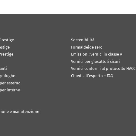
Prestige
Sostenibilità
estige
Formaldeide zero
restige
Emissioni: vernici in classe A+
Vernici per giocattoli sicuri
anti
Vernici conformi al protocollo HACC
ignifughe
Chiedi all’esperto – FAQ
 per esterno
 per interno
zione e manutenzione