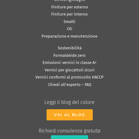
Finiture per esterno
Finiture per interno
Smalti
Oli
Preparazione e manutenzione
Sostenibilità
Formaldeide zero
Emissioni: vernici in classe A+
Vernici per giocattoli sicuri
Vernici conformi al protocollo HACCP
Chiedi all’esperto – FAQ
Leggi il blog del colore
VAI AL BLOG
Richiedi consulenza gratuita