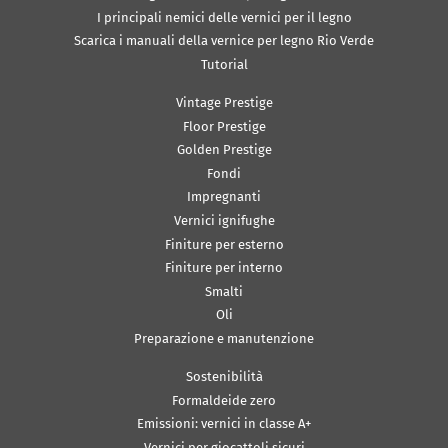
I principali nemici delle vernici per il legno
Scarica i manuali della vernice per legno Rio Verde
Tutorial
Vintage Prestige
Floor Prestige
Golden Prestige
Fondi
Impregnanti
Vernici ignifughe
Finiture per esterno
Finiture per interno
Smalti
Oli
Preparazione e manutenzione
Sostenibilità
Formaldeide zero
Emissioni: vernici in classe A+
Vernici per giocattoli sicuri