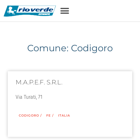
Comune: Codigoro
M.A.P.E.F. S.R.L.
Via Turati, 71
CODIGORO
/
FE
/
ITALIA