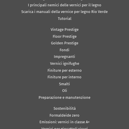
I principali nemici delle vernici per il legno
Scarica i manuali della vernice per legno Rio Verde
Tutorial
Vintage Prestige
Floor Prestige
Golden Prestige
Fondi
Impregnanti
Vernici ignifughe
Finiture per esterno
Finiture per interno
Smalti
Oli
Preparazione e manutenzione
Sostenibilità
Formaldeide zero
Emissioni: vernici in classe A+
Vernici per giocattoli sicuri