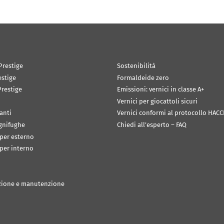
Prestige
Sostenibilità
estige
Formaldeide zero
restige
Emissioni: vernici in classe A+
Vernici per giocattoli sicuri
anti
Vernici conformi al protocollo HACC
ignifughe
Chiedi all’esperto – FAQ
 per esterno
 per interno
zione e manutenzione