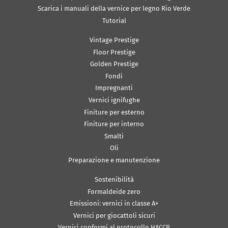
Scarica i manuali della vernice per legno Rio Verde
Tutorial
Vintage Prestige
Floor Prestige
Golden Prestige
Fondi
Impregnanti
Vernici ignifughe
Finiture per esterno
Finiture per interno
Smalti
Oli
Preparazione e manutenzione
Sostenibilità
Formaldeide zero
Emissioni: vernici in classe A+
Vernici per giocattoli sicuri
Vernici conformi al protocollo HACCP